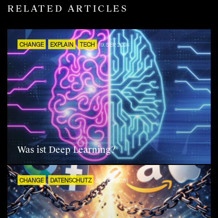
RELATED ARTICLES
CHANGE
EXPLAIN
TECH
19. SEP. 2024
Was ist Deep Learning?
CHANGE
DATENSCHUTZ
25. FEB. 2026