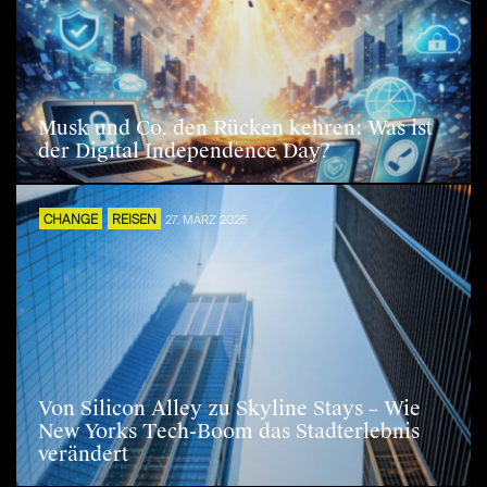
Musk und Co. den Rücken kehren: Was ist
der Digital Independence Day?
CHANGE
REISEN
27. MÄRZ 2025
Von Silicon Alley zu Skyline Stays – Wie
New Yorks Tech-Boom das Stadterlebnis
verändert