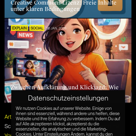
Creative Commons Lizenz: Freie Inhalte
unter klaren Bedingungen
EXPLAIN
SOCIAL
30. JAN. 2026
Zwischen Aufklärung und Klickjagd: Wie
glaubwürdig sind Newsfluencer?
Datenschutzeinstellungen
Wir nutzen Cookies auf unserer Website. Einige von
ihnen sind essenziell, während andere uns helfen, diese
Artikel per E-Mail verschicken
Website und Ihre Erfahrung zu verbessern. Indem Du auf
auf Alle akzeptieren klickst, akzeptierst du die
Schlagwörter:
Crowdfunding
,
Geld verdienen mit
essenziellen, die analytischen und die Marketing-
Cookies. Unter Einstellungen Ändern, kannst du den