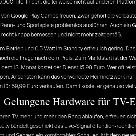
.000 Titel finden, die teilweise nicht auf anderen Plattfo
n von Google Play Games freuen. Zwar gehört die verbaute
Renn- und Sportspiele problemlos ausführen. Auch ein Ga
te recht knapp bemessen und nicht mehr zeitgemäß.
im Betrieb und 0,5 Watt im Standby erfreulich gering. Das
noch die Frage nach dem Preis. Zum Marktstart ist der Wai
Ab dem 13. Monat kostet der Dienst 15,99 Euro. Wer oft r
appen. Ansonsten kann das verwendete Heimnetzwerk nur 
 für 59,99 Euro verkaufen. Damit kostet er genauso viel 
k: Gelungene Hardware für TV-E
aren TV mehr und mehr den Rang ablaufen, erfreuen sic
pu.tv bündelt geschickt das Live-Signal öffentlich-rechtli
tz und Servern ein komfortables Schauen. Mit dem neue