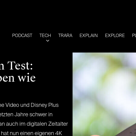
PODCAST
TECH
TRARA
EXPLAIN
EXPLORE
P
m Test:
pen wie
me Video und Disney Plus
etzten Jahre schwer in
n auch im digitalen Zeitalter
nd hat nun einen eigenen 4K