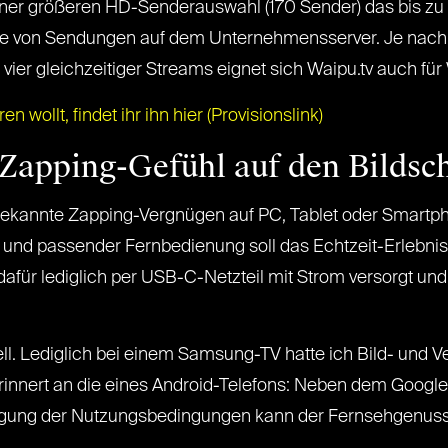
iner größeren HD-Senderauswahl (170 Sender) das bis zu 
e von Sendungen auf dem Unternehmensserver. Je nach 
 vier gleichzeitiger Streams eignet sich Waipu.tv auch fü
n wollt, findet ihr ihn hier (Provisionslink)
s Zapping-Gefühl auf den Bildsc
tbekannte Zapping-Vergnügen auf PC, Tablet oder Smartpho
V und passender Fernbedienung soll das Echtzeit-Erlebni
afür lediglich per USB-C-Netzteil mit Strom versorgt u
ell. Lediglich bei einem Samsung-TV hatte ich Bild- und 
ng erinnert an die eines Android-Telefons: Neben dem Go
lligung der Nutzungsbedingungen kann der Fernsehgenus