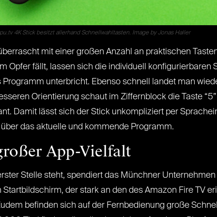
.tv 4K Stick besitzt allerhand Schnellwahltasten. Image by Jonas Haller
überrascht mit einer großen Anzahl an praktischen Tasten
er fällt, lassen sich die individuell konfigurierbaren 
 Programm unterbricht. Ebenso schnell landet man wiede
sseren Orientierung schaut im Ziffernblock die Taste “5
ant. Damit lässt sich der Stick unkompliziert per Sprache
k über das aktuelle und kommende Programm.
großer App-Vielfalt
erster Stelle steht, spendiert das Münchner Unternehmen 
Startbildschirm, der stark an den des Amazon Fire TV eri
Zudem befinden sich auf der Fernbedienung große Schnell