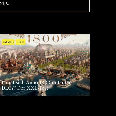
orks.
GAMES
TEST
12. NOV. 2025
Lohnt sich Anno 1800 mit allen
DLCs? Der XXL-Test