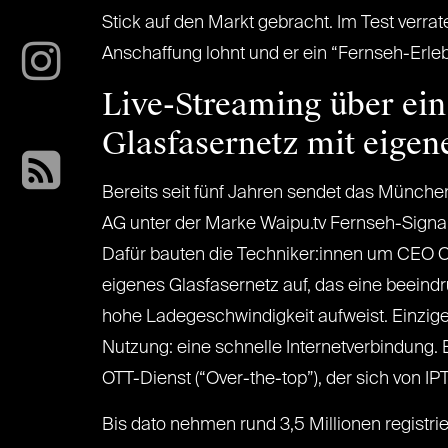
Stick auf den Markt gebracht. Im Test verrat
Anschaffung lohnt und er ein “Fernseh-Erlebn
Live-Streaming über ein
Glasfasernetz mit eigen
Bereits seit fünf Jahren sendet das Münch
AG unter der Marke Waipu.tv Fernseh-Signal
Dafür bauten die Techniker:innen um CEO C
eigenes Glasfasernetz auf, das eine beeind
hohe Ladegeschwindigkeit aufweist. Einzig
Nutzung: eine schnelle Internetverbindung. 
OTT-Dienst (“Over-the-top”), der sich von 
Bis dato nehmen rund 3,5 Millionen registr