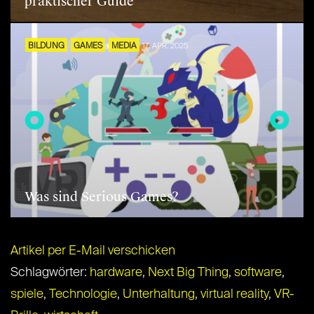
praktischer Guide
BILDUNG
GAMES
MEDIA
17. APR. 2025
Was sind Serious Games?
Artikel per E-Mail verschicken
Schlagwörter:
hardware
,
Next Big Thing
,
software
,
spiele
,
Technologie
,
Unterhaltung
,
virtual reality
,
VR-