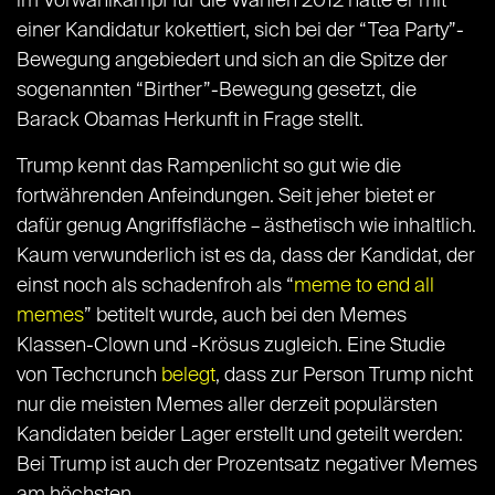
im Vorwahlkampf für die Wahlen 2012 hatte er mit
einer Kandidatur kokettiert, sich bei der “Tea Party”-
Bewegung angebiedert und sich an die Spitze der
sogenannten “Birther”-Bewegung gesetzt, die
Barack Obamas Herkunft in Frage stellt.
Trump kennt das Rampenlicht so gut wie die
fortwährenden Anfeindungen. Seit jeher bietet er
dafür genug Angriffsfläche – ästhetisch wie inhaltlich.
Kaum verwunderlich ist es da, dass der Kandidat, der
einst noch als schadenfroh als “
meme to end all
memes
” betitelt wurde, auch bei den Memes
Klassen-Clown und -Krösus zugleich. Eine Studie
von Techcrunch
belegt
, dass zur Person Trump nicht
nur die meisten Memes aller derzeit populärsten
Kandidaten beider Lager erstellt und geteilt werden:
Bei Trump ist auch der Prozentsatz negativer Memes
am höchsten.