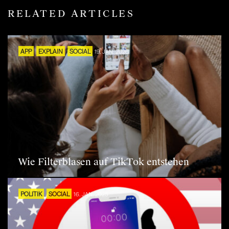
RELATED ARTICLES
APP
EXPLAIN
SOCIAL
19. JAN. 2026
Wie Filterblasen auf TikTok entstehen
POLITIK
SOCIAL
16. JAN. 2025