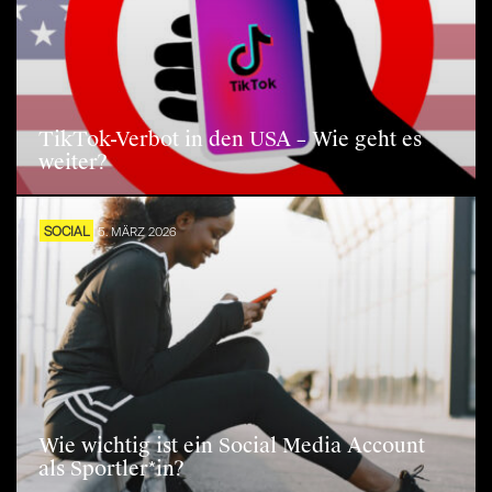
TikTok-Verbot in den USA – Wie geht es
weiter?
SOCIAL
5. MÄRZ 2026
Wie wichtig ist ein Social Media Account
als Sportler*in?