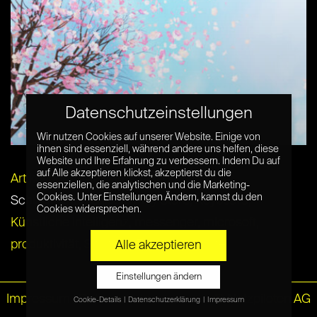
Die zehn besten Animes auf Crunchyroll
Datenschutzeinstellungen
zum bingen
Wir nutzen Cookies auf unserer Website. Einige von
ihnen sind essenziell, während andere uns helfen, diese
Website und Ihre Erfahrung zu verbessern. Indem Du auf
auf Alle akzeptieren klickst, akzeptierst du die
Artikel per E-Mail verschicken
essenziellen, die analytischen und die Marketing-
Cookies. Unter Einstellungen Ändern, kannst du den
Schlagwörter:
Google Play Store
,
Keyboard
,
Cookies widersprechen.
Künstliche Intelligenz
,
messenger
,
microsoft
,
produktivität
,
SwiftKey
,
Tastatur
,
update
Alle akzeptieren
Einstellungen ändern
Impressum
|
Datenschutz
© Netzpiloten AG
Cookie-Details
Datenschutzerklärung
Impressum
Datenschutzeinstellungen