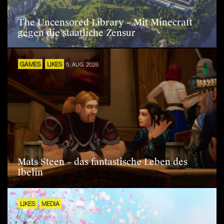
The Uncensored Library – Mit Minecraft
gegen die staatliche Zensur
GAMES
LIKES
5. AUG. 2026
Mats Steen – das fantastische Leben des
Ibelin
LIKES
MEDIA
11. MAI 2026