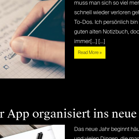
muss man sich so viel mer
schnell wieder verloren ge
To-Dos. Ich persönlich bin
guten alten Notizbuch, doc
immer[...] [...]
Read More »
er App organisiert ins neue
Das neue Jahr beginnt häuf
und vielen Dingen, die m