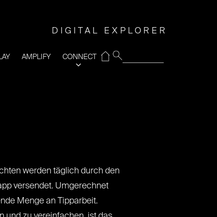
DIGITAL EXPLORER
⌂
LAY
AMPLIFY
CONNECT
chten werden täglich durch den
pp versendet. Umgerechnet
ende Menge an Tipparbeit.
n und zu vereinfachen, ist das