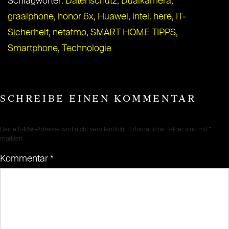
Schlagwörter:
Datenschutz
,
Dualkamera
,
graalphone
,
honor 6x
,
Huawei
,
intel. here
,
IT-
Sicherheit
,
netatmo
,
SMART HOME TIPPS
,
Smartphone
,
Technologie
SCHREIBE EINEN KOMMENTAR
Deine E-Mail-Adresse wird nicht veröffentlicht.
Erforderliche Felder sind mit
*
markiert
Kommentar
*