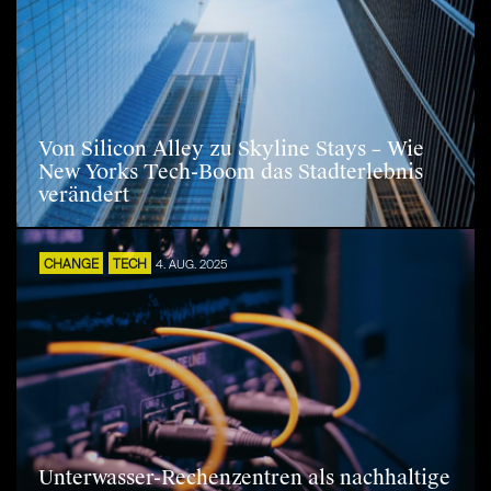
Von Silicon Alley zu Skyline Stays – Wie
New Yorks Tech-Boom das Stadterlebnis
verändert
CHANGE
TECH
4. AUG. 2025
Unterwasser-Rechenzentren als nachhaltige