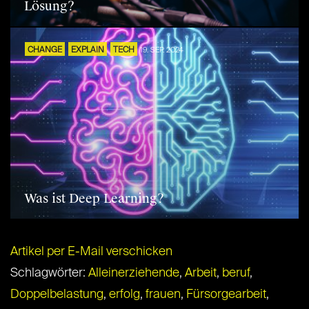
Lösung?
CHANGE
EXPLAIN
TECH
19. SEP. 2024
Was ist Deep Learning?
Artikel per E-Mail verschicken
Schlagwörter:
Alleinerziehende
,
Arbeit
,
beruf
,
Doppelbelastung
,
erfolg
,
frauen
,
Fürsorgearbeit
,