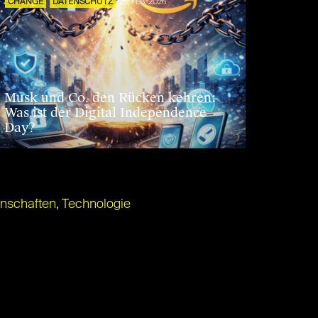
CHANGE
DATENSCHUTZ
25. FEB. 2026
Musk und Co. den Rücken kehren:
Was ist der Digital Independence
Day?
nschaften
,
Technologie