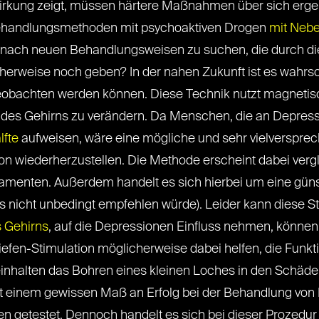
kung zeigt, müssen härtere Maßnahmen über sich ergeh
ehandlungsmethoden mit psychoaktiven Drogen
mit Nebe
bt, nach neuen Behandlungsweisen zu suchen, die durch d
erweise noch geben? In der nahen Zukunft ist es wahrsc
obachten werden können. Diese Technik nutzt magnetisch
 des Gehirns zu verändern. Da Menschen, die an Depressi
lfte
aufweisen, wäre eine mögliche und sehr vielverspr
on wiederherzustellen. Die Methode erscheint dabei vergl
menten. Außerdem handelt es sich hierbei um eine güns
 nicht unbedingt empfehlen würde). Leider kann diese St
s Gehirns
, auf die Depressionen Einfluss nehmen, können
 Tiefen-Stimulation möglicherweise dabei helfen, die Fu
inhalten das Bohren eines kleinen Loches in den Schädel 
it einem gewissen Maß an Erfolg bei der Behandlung von
 getestet. Dennoch handelt es sich bei dieser Prozedur u