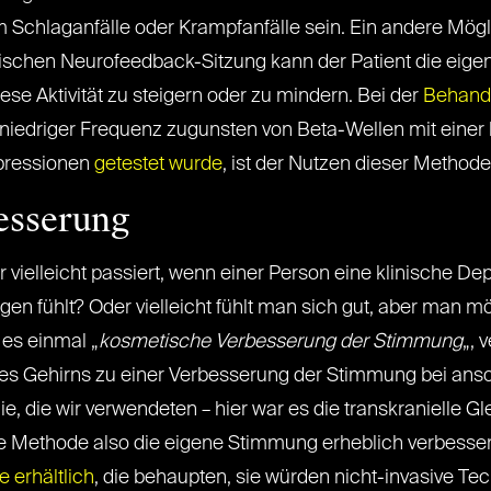
Schlaganfälle oder Krampfanfälle sein. Ein andere Mögli
pischen Neurofeedback-Sitzung kann der Patient die eigen
iese Aktivität zu steigern oder zu mindern. Bei der
Behand
t niedriger Frequenz zugunsten von Beta-Wellen mit eine
pressionen
getestet wurde
, ist der Nutzen dieser Methode
esserung
vielleicht passiert, wenn einer Person eine klinische Depr
en fühlt? Oder vielleicht fühlt man sich gut, aber man m
 es einmal „
kosmetische Verbesserung der Stimmung
„, 
n des Gehirns zu einer Verbesserung der Stimmung bei an
 die wir verwendeten – hier war es die transkranielle Gle
se Methode also die eigene Stimmung erheblich verbess
e erhältlich
, die behaupten, sie würden nicht-invasive T