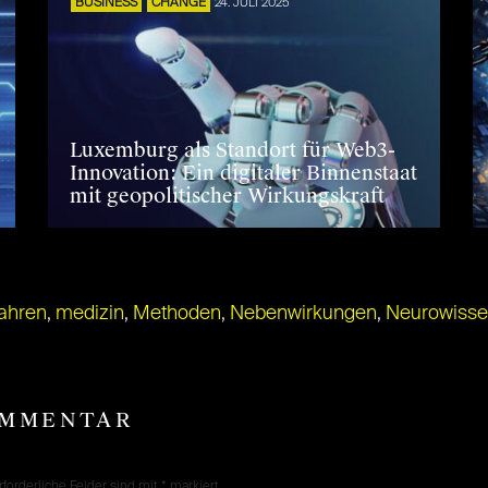
BUSINESS
CHANGE
24. JULI 2025
Luxemburg als Standort für Web3-
Innovation: Ein digitaler Binnenstaat
mit geopolitischer Wirkungskraft
fahren
,
medizin
,
Methoden
,
Nebenwirkungen
,
Neurowisse
OMMENTAR
rforderliche Felder sind mit
*
markiert