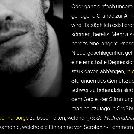
Oder ganz einfach unsere 
genügend Gründe zur Annah
wird. Tatsächlich existiere
könnten, bereits. Mehr als
bereits eine längere Phase
Niedergeschlagenheit gelit
eine ernsthafte Depressio
stark davon abhängen,
in 
Störungen des Gemütszust
schwer zu behandeln sind 
dem Gebiet der Stimmungsr
man heutzutage in Großbr
er Fürsorge
zu beschreiten, welcher
„Rede-Heilverfahre
amente, welche die Einnahme von Serotonin-Hemmern wie