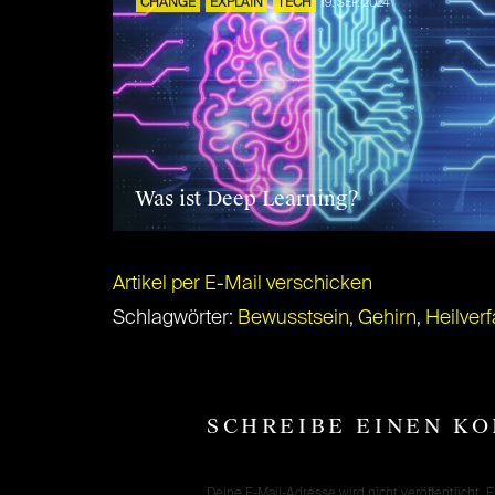
CHANGE
EXPLAIN
TECH
19. SEP. 2024
Was ist Deep Learning?
Artikel per E-Mail verschicken
Schlagwörter:
Bewusstsein
,
Gehirn
,
Heilver
SCHREIBE EINEN K
Deine E-Mail-Adresse wird nicht veröffentlicht.
E