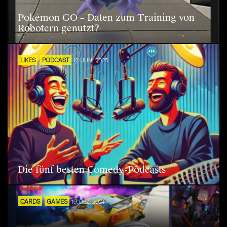
Pokémon GO – Daten zum Training von
Robotern genutzt?
LIKES
PODCAST
12. JUNI 2025
Die fünf besten Comedy-Podcasts
CARDS
GAMES
19. DEZ. 2024