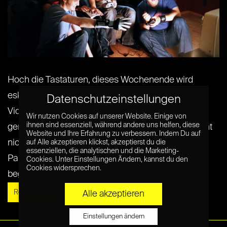
Hoch die Tastaturen, dieses Wochenende wird
eskaliert, Gamer! Der 8. Juli wird als ‚Tag der
Datenschutzeinstellungen
Videospiele‘ gefeiert. Wer diesen Tag ins Leben
Wir nutzen Cookies auf unserer Website. Einige von
ihnen sind essenziell, während andere uns helfen, diese
gerufen hat, und warum, ist unklar. Dennoch spricht
Website und Ihre Erfahrung zu verbessern. Indem Du auf
nichts dagegen, diesen Tag mit einer gepflegten
auf Alle akzeptieren klickst, akzeptierst du die
essenziellen, die analytischen und die Marketing-
Partie [hier bitte euer Lieblingsspiel einsetzen] zu
Cookies. Unter Einstellungen Ändern, kannst du den
Cookies widersprechen.
begehen. Tag der Videospiele – warum[...] [...]
Read More »
Alle akzeptieren
Einstellungen ändern