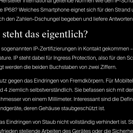
n Hersteller international geltende Normen wie den IP-Sc
 IP68? Welches Smartphone eignet sich für den Strand 
h den Zahlen-Dschungel begeben und liefere Antworten
steht das eigentlich?
n sogenannten IP-Zertifizierungen in Kontakt gekommen – 
ure. IP steht dabei für Ingress Protection, also für den 
gt werden die beiden Buchstaben von zwei Ziffern.
hutz gegen das Eindringen von Fremdkörpern. Für Mobiltel
d 4 ziemlich selbstverständlich. Sie befassen sich mit d
esser von einem Millimeter. Interessant sind die Definit
 Endgeräte, deren Gehäuse staubgeschützt ist.
 Eindringen von Staub nicht vollständig verhindert ist. St
rieden stellende Arbeiten des Gerätes oder die Sicherheit