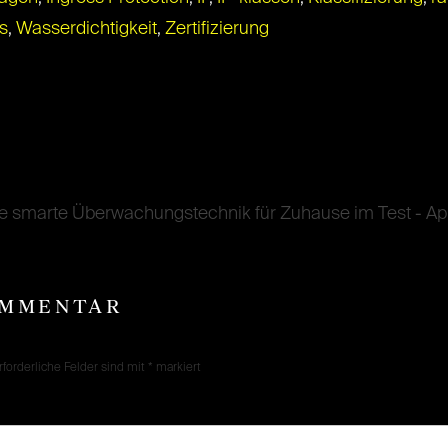
s
,
Wasserdichtigkeit
,
Zertifizierung
Die smarte Überwachungstechnik für Zuhause im Test - Ap
OMMENTAR
rforderliche Felder sind mit
*
markiert