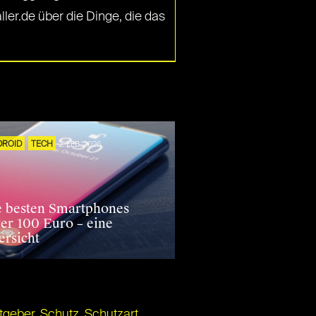
ler.de über die Dinge, die das
DROID
TECH
2. FEB. 2026
e besten Smartphones
ter 100 Euro – eine
ersicht
tgeber
,
Schutz
,
Schutzart
,