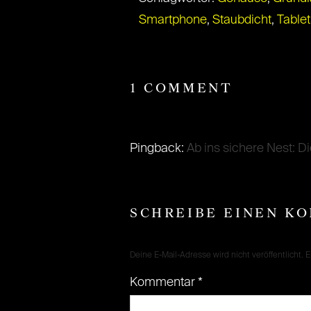
Smartphone
,
Staubdicht
,
Tablet
1 COMMENT
Pingback:
Ab ins sichere Nest: 
SCHREIBE EINEN K
Deine E-Mail-Adresse wird nicht veröffentlicht.
E
Kommentar
*