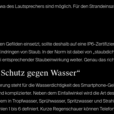
etwa des Lautsprechers sind möglich. Für den Strandeinsat
 Gefilden einsetzt, sollte deshalb auf eine IP6-Zertifizie
dringen von Staub. In der Norm ist dabei von „staubdicht
 entsprechender Staubeinwirkung weiter. Genau das richt
„Schutz gegen Wasser“
zierung steht für die Wasserdichtigkeit des Smartphone-Geh
und komplizierter. Neben dem Einfallwinkel wird die Art d
em in Tropfwasser, Sprühwasser, Spritzwasser und Strah
hlen 1 bis 6 definiert. Kurze Regenschauer können Telefo