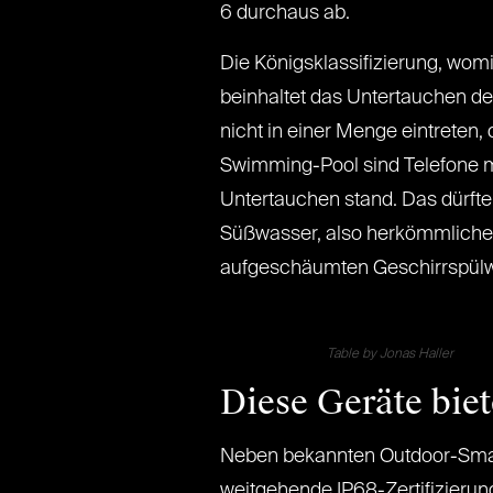
6 durchaus ab.
Die Königsklassifizierung, womit
beinhaltet das Untertauchen de
nicht in einer Menge eintreten,
Swimming-Pool sind Telefone mi
Untertauchen stand. Das dürften
Süßwasser, also herkömmliches 
aufgeschäumten Geschirrspülwa
Table by Jonas Haller
Diese Geräte bie
Neben bekannten Outdoor-Smart
weitgehende IP68-Zertifizierun