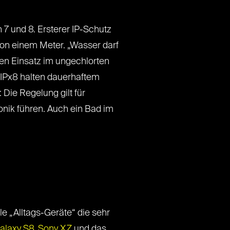
n 7 und 8. Ersterer IP-Schutz
von einem Meter. „Wasser darf
den Einsatz im ungechlorten
 IPx8 halten dauerhaftem
Die Regelung gilt für
nik führen. Auch ein Bad im
 „Alltags-Geräte“ die sehr
alaxy S8
,
Sony XZ
und das