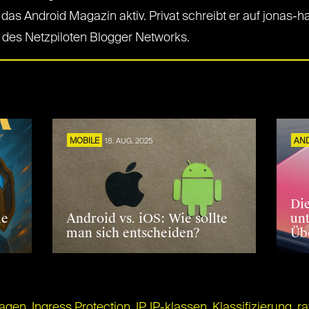
as Android Magazin aktiv. Privat schreibt er auf jonas-hal
 des Netzpiloten Blogger Networks.
S
MOBILE
18. AUG. 2025
AN
Di
le
Android vs. iOS: Wie sollte
un
man sich entscheiden?
Üb
lagen
,
Ingress Protection
,
IP
,
IP-klassen
,
Klassifizierung
,
ra