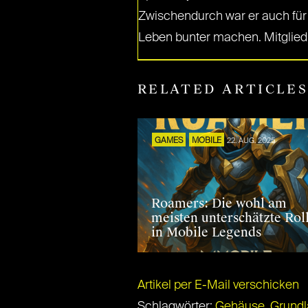
Zwischendurch war er auch für d
Leben bunter machen. Mitglied
RELATED ARTICLE
GAMES
MOBILE
22. AUG. 2025
Roamers: Die wohl am
meisten unterschätzte Rol
in Mobile Legends
Artikel per E-Mail verschicken
Schlagwörter:
Gehäuse
,
Grund