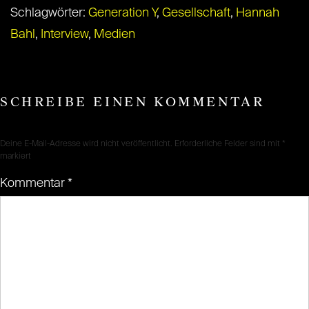
Schlagwörter:
Generation Y
,
Gesellschaft
,
Hannah
Bahl
,
Interview
,
Medien
SCHREIBE EINEN KOMMENTAR
Deine E-Mail-Adresse wird nicht veröffentlicht.
Erforderliche Felder sind mit
*
markiert
Kommentar
*