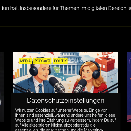
 zu tun hat. Insbesondere für Themen im digitalen Bereich
MEDIA
PODCAST
POLITIK
23. MÄRZ 2026
Datenschutzeinstellungen
Podcasts und ihre Grenzen – Welche
Wir nutzen Cookies auf unserer Website. Einige von
Rolle muss ein Host einnehmen?
ihnen sind essenziell, während andere uns helfen, diese
Website und Ihre Erfahrung zu verbessern. Indem Du auf
auf Alle akzeptieren klickst, akzeptierst du die
essenziellen, die analytischen und die Marketing-