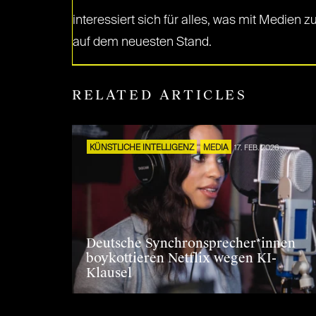
interessiert sich für alles, was mit Medien
auf dem neuesten Stand.
RELATED ARTICLES
KÜNSTLICHE INTELLIGENZ
MEDIA
17. FEB. 2026
Deutsche Synchronsprecher*innen
boykottieren Netflix wegen KI-
Klausel