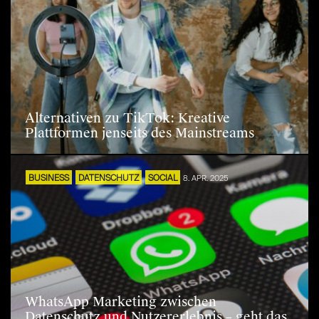
Alternativen zu TikTok: Kreative
Plattformen jenseits des Mainstreams
BUSINESS
DATENSCHUTZ
SOCIAL
8. APR. 2025
WhatsApp Marketing zwischen
Datenschutz und Nutzererlebnis – geht das