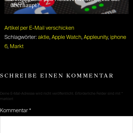
überhaupt?
Artikel per E-Mail verschicken
Schlagwörter:
aktie
,
Apple Watch
,
Appleunity
,
iphone
6
,
Markt
SCHREIBE EINEN KOMMENTAR
Deine E-Mail-Adresse wird nicht veröffentlicht.
Erforderliche Felder sind mit
*
markiert
Kommentar
*