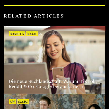
RELATED ARTICLES
BUSINESS
SOCIAL
25. JULI 2025
Die neue Suchlandschaft: Warum TikTok,
Reddit & Co. Google herausfordern
APP
SOCIAL
2. JULI 2025