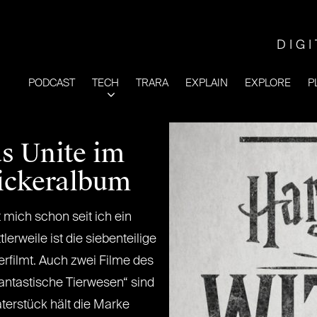
DIG
PODCAST
TECH
TRARA
EXPLAIN
EXPLORE
P
s Unite im
tickeralbum
 mich schon seit ich ein
lerweile ist die siebenteilige
rfilmt. Auch zwei Filme des
hantastische Tierwesen“ sind
aterstück hält die Marke