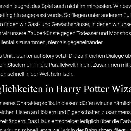
urzeln leugnet das Spiel auch nicht im mindesten. Wir b
s Setting hin angepasst wurde. So fliegen unter anderem E
n finden wir Gast- und Gewächshäuser, in denen wir uns
en wir unsere Zauberkünste gegen Todesser und Monstros
allenfalls zusammen, niemals gegeneinander.
ds Unite stärker auf Story setzt. Die zahlreichen Dialoge 
h ein Stück mehr in die Parallelwelt hinein. Zusammen mi
och schnell in der Welt heimisch.
ichkeiten in Harry Potter Wiz
seres Charakterprofils. In diesem dürfen wir uns nämlic
ichen Listen an Hölzern und Eigenschaften zusammenstell
eit ändern. Das Haus entscheidet lediglich über die Farbe
 wir uns schnell, etwa weil wir in der Bahn sitzen, flieg