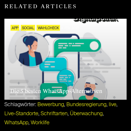
RELATED ARTICLES
APP
SOCIAL
WAHLCHECK
4. FEB. 2025
Die 5 besten WhatsApp-Alternativen
Schlagwörter:
Bewerbung
,
Bundesregierung
,
live
,
Live-Standorte
,
Schriftarten
,
Überwachung
,
WhatsApp
,
Worklife