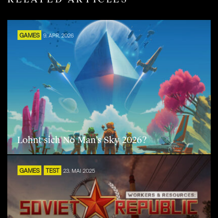
GAMES
9. APR. 2026
Lohnt sich No Man’s Sky 2026?
GAMES
TEST
23. MAI 2025