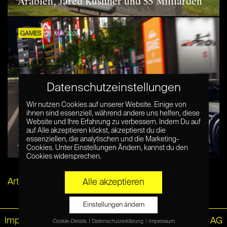
Arabien, Jared Kushner und 55 Milliarden
GAMES
28. MAI 2026
Datenschutzeinstellungen
Wir nutzen Cookies auf unserer Website. Einige von
ihnen sind essenziell, während andere uns helfen, diese
Website und Ihre Erfahrung zu verbessern. Indem Du auf
Lohnt sich Forza Horizon 6? Testfahrt im
auf Alle akzeptieren klickst, akzeptierst du die
essenziellen, die analytischen und die Marketing-
Japan-Paradies
Cookies. Unter Einstellungen Ändern, kannst du den
Cookies widersprechen.
Artikel per E-Mail verschicken
Alle akzeptieren
Einstellungen ändern
Impressum
|
Datenschutz
© Netzpiloten AG
Cookie-Details
Datenschutzerklärung
Impressum