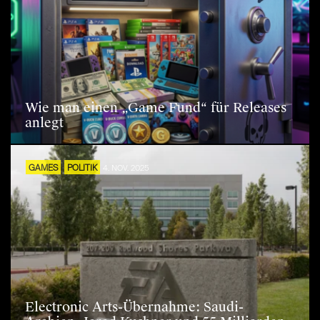
Wie man einen „Game Fund“ für Releases
anlegt
GAMES
POLITIK
4. NOV. 2025
Electronic Arts-Übernahme: Saudi-