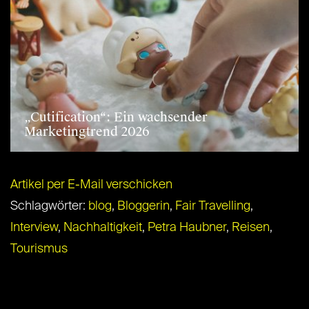
„Cutification“: Ein wachsender
Marketingtrend 2026
Artikel per E-Mail verschicken
Schlagwörter:
blog
,
Bloggerin
,
Fair Travelling
,
Interview
,
Nachhaltigkeit
,
Petra Haubner
,
Reisen
,
Tourismus