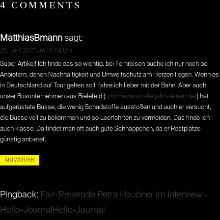
4 COMMENTS
MatthiasBmann
sagt:
26. Juni 2017 um 10:04 Uhr
Super Artikel! Ich finde das so wichtig. bei Fernreisen buche ich nur noch bei
Anbietern, denen Nachhaltigkeit und Umweltschutz am Herzen liegen. Wenn es
in Deutschland auf Tour gehen soll, fahre ich lieber mit der Bahn. Aber auch
unser Busunternehmen aus Bielefeld (
http://www.strakeljahn-reisen.de/
) hat
aufgerüstete Busse, die wenig Schadstoffe ausstoßen und auch er versucht,
die Busse voll zu bekommen und so Leerfahrten zu vermeiden. Das finde ich
auch klasse. Da findet man oft auch gute Schnäppchen, da er Restplätze
günstig anbietet.
ANTWORTEN
Pingback:
Fair-Reisende Petra Haubner im Interview -
Hello-JournalHello-Journal