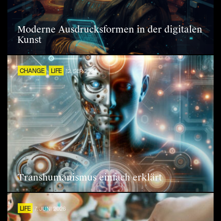
Moderne Ausdrucksformen in der digitalen
Kunst
CHANGE
LIFE
12. SEP. 2024
Transhumanismus einfach erklärt
LIFE
7. JUNI 2026