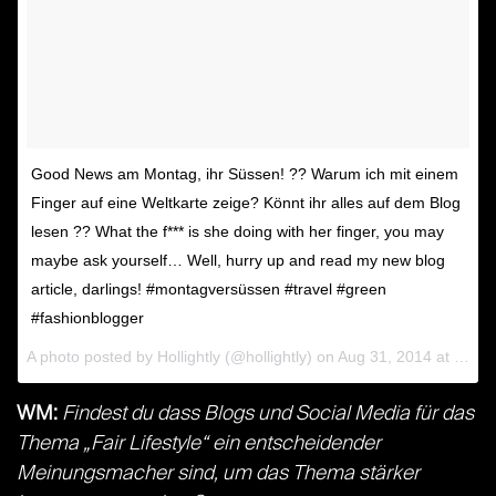
Good News am Montag, ihr Süssen! ?? Warum ich mit einem
Finger auf eine Weltkarte zeige? Könnt ihr alles auf dem Blog
lesen ?? What the f*** is she doing with her finger, you may
maybe ask yourself… Well, hurry up and read my new blog
article, darlings! #montagversüssen #travel #green
#fashionblogger
A photo posted by Hollightly (@hollightly) on
Aug 31, 2014 at 10:48pm PDT
WM:
Findest du dass Blogs und Social Media für das
Thema „Fair Lifestyle“ ein entscheidender
Meinungsmacher sind, um das Thema stärker