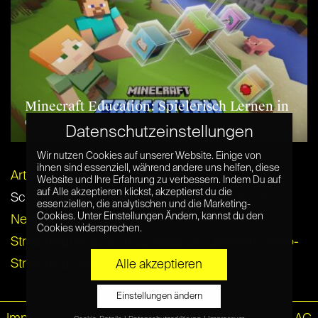
Minecraft Education: Spielerisch Lernen in
der digitalen Welt
Datenschutzeinstellungen
Wir nutzen Cookies auf unserer Website. Einige von
ihnen sind essenziell, während andere uns helfen, diese
Artikel per E-Mail verschicken
Website und Ihre Erfahrung zu verbessern. Indem Du auf
auf Alle akzeptieren klickst, akzeptierst du die
Schlagwörter:
Amazon Prime
,
DVD
,
Maxdome
,
essenziellen, die analytischen und die Marketing-
Cookies. Unter Einstellungen Ändern, kannst du den
Netflix
,
Online-Portal
,
Sky
,
Streamingdienst
,
Cookies widersprechen.
Streamingportal
,
tv
,
VHS
,
Video-on-Demand
,
Video-
Streaming
,
Videoportal
Alle akzeptieren
Einstellungen ändern