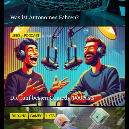
Was ist Autonomes Fahren?
LIKES
PODCAST
12. JUNI 2025
Die fünf besten Comedy-Podcasts
BILDUNG
GAMES
LIKES
14. APR. 2025