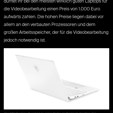
dürftet ihr bei den meisten wirklich guten Laptops für
die Videobearbeitung einen Preis von 1.000 Euro
aufwärts zahlen. Die hohen Preise liegen dabei vor
allem an den verbauten Prozessoren und dem
großen Arbeitsspeicher, der für die Videobearbeitung
jedoch notwendig ist.