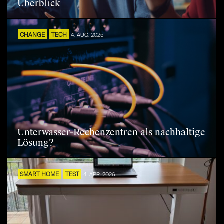
Überblick
CHANGE
TECH
4. AUG. 2025
Unterwasser-Rechenzentren als nachhaltige
Lösung?
SMART HOME
TEST
4. APR. 2026