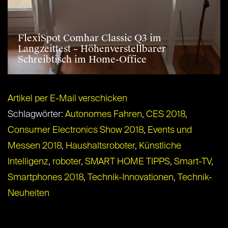
FlexiSpot Comhar Classic Q3 im
Langzeittest – Höhenverstellbarer
Schreibtisch im Home-Office
Artikel per E-Mail verschicken
Schlagwörter:
Autonomes Fahren
,
CES 2018
,
Consumer Electronics Show 2018
,
Events und
Messen 2018
,
Haushaltsroboter
,
Künstliche
Intelligenz
,
roboter
,
SMART HOME TIPPS
,
Smart-TV
,
Smartphones 2018
,
Technik-Innovationen
,
Technik-
Neuheiten