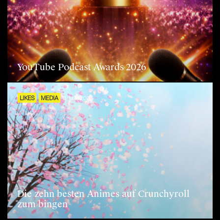
YouTube Podcast Awards 2026
LIKES
MEDIA
11. MAI 2026
Die zehn besten Animes auf Crunchyroll
zum bingen