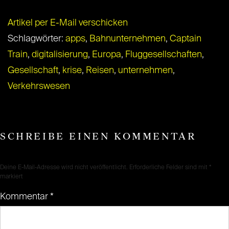
Artikel per E-Mail verschicken
Schlagwörter:
apps
,
Bahnunternehmen
,
Captain
Train
,
digitalisierung
,
Europa
,
Fluggesellschaften
,
Gesellschaft
,
krise
,
Reisen
,
unternehmen
,
Verkehrswesen
SCHREIBE EINEN KOMMENTAR
Deine E-Mail-Adresse wird nicht veröffentlicht.
Erforderliche Felder sind mit
*
markiert
Kommentar
*