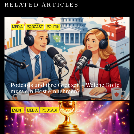
RELATED ARTICLES
MEDIA
PODCAST
POLITIK
23. MÄRZ 2026
Podcasts und ihre Grenzen – Welche Rolle
muss ein Host einnehmen?
EVENT
MEDIA
PODCAST
17. MÄRZ 2026