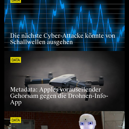
DATA
Die nächste Cyber-Attacke könnte von
Schallwellen ausgehen
DATA
Metadata: Apples vorauseilender
Gehorsam gegen die Drohnen-Info-
App
DATA