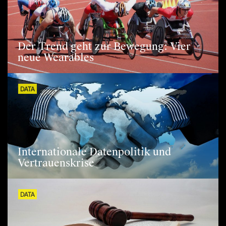
Der Trend geht zur Bewegung: Vier
neue Wearables
DATA
Internationale Datenpolitik und
Vertrauenskrise
DATA