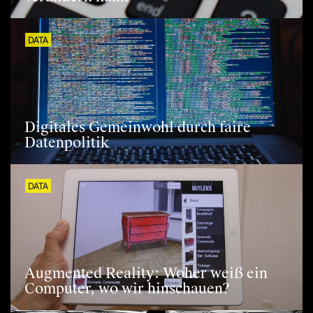
DATA
Digitales Gemeinwohl durch faire
Datenpolitik
DATA
Augmented Reality: Woher weiß ein
Computer, wo wir hinschauen?