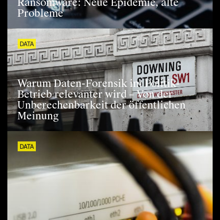
Ransomware: Neue Epidemie, alte
Probleme
DATA
Warum Daten-Forensik im Politik-
Betrieb relevanter wird – Von der
Unberechenbarkeit der öffentlichen
Meinung
DATA