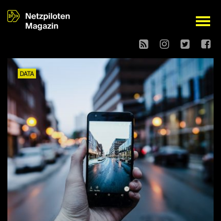
open
DATA