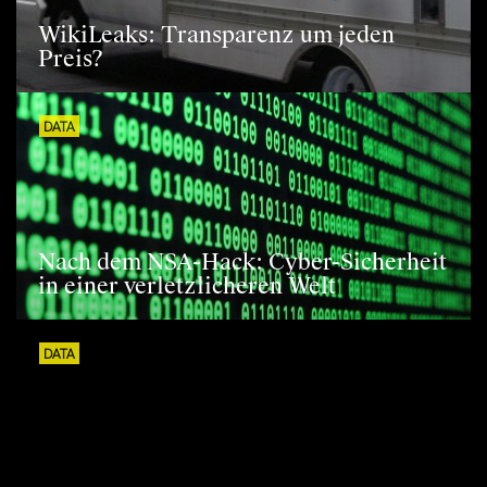
WikiLeaks: Transparenz um jeden
Preis?
DATA
Nach dem NSA-Hack: Cyber-Sicherheit
in einer verletzlicheren Welt
DATA