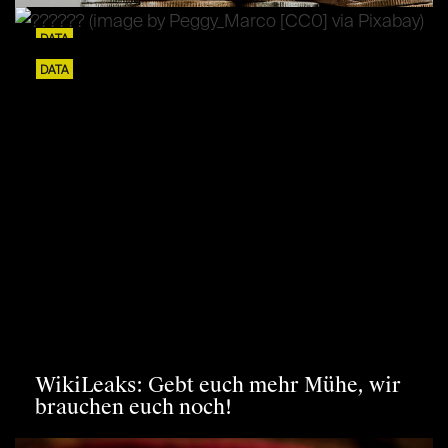
DATA
Die Überwachungsindustrie muss
DATA
endlich reguliert werden
WikiLeaks: Gebt euch mehr Mühe, wir
brauchen euch noch!