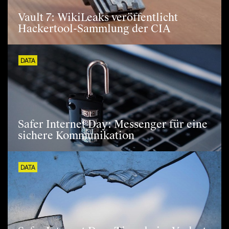
Vault 7: WikiLeaks veröffentlicht
Hackertool-Sammlung der CIA
DATA
Safer Internet Day: Messenger für eine
sichere Kommunikation
DATA