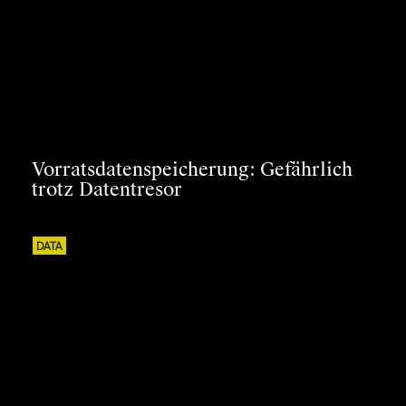
Vorratsdatenspeicherung: Gefährlich
trotz Datentresor
DATA
Wie brave Staatsbürger mit
volkspädagogischen Algorithmen
erzeugt werden
WEITERE ARTIKEL
Impressum
|
Datenschutz
© Netzpiloten AG