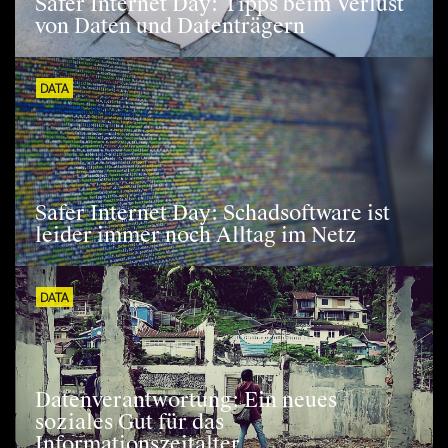
Safer Internet Day: Tipps beim Verlust
von Daten und Datenträgern
DATA
Safer Internet Day: Schadsoftware ist
leider immer noch Alltag im Netz
DATA
Datenverantwortung: Ein neues
soziales Gut für das
Informationszeitalter