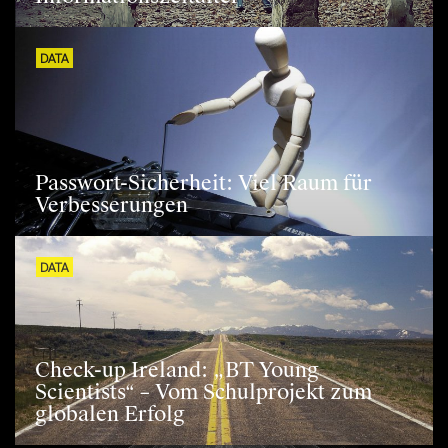
DATA
Passwort-Sicherheit: Viel Raum für
Verbesserungen
DATA
Check-up Ireland: „BT Young
Scientists“ – Vom Schulprojekt zum
globalen Erfolg