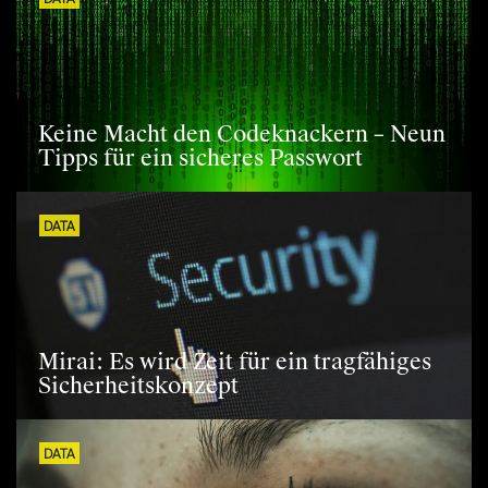
DATA
Keine Macht den Codeknackern – Neun
Tipps für ein sicheres Passwort
DATA
Mirai: Es wird Zeit für ein tragfähiges
Sicherheitskonzept
DATA