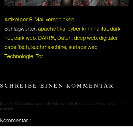
Artikel per E-Mail verschicken
Schlagwörter:
apache tika
,
cyber kriminalität
,
dark
net
,
dark web
,
DARPA
,
Daten
,
deep web
,
digitaler
babelfisch
,
suchmaschine
,
surface web
,
Technologie
,
Tor
SCHREIBE EINEN KOMMENTAR
Deine E-Mail-Adresse wird nicht veröffentlicht.
Erforderliche Felder sind mit
*
markiert
Kommentar
*