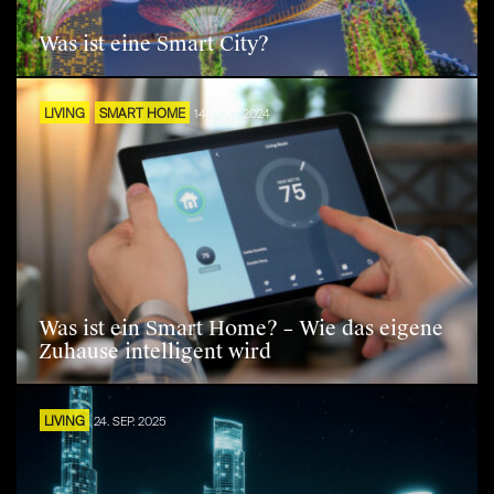
Was ist eine Smart City?
LIVING
SMART HOME
14. AUG. 2024
Was ist ein Smart Home? – Wie das eigene
Zuhause intelligent wird
LIVING
24. SEP. 2025