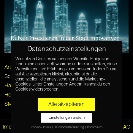
Dubai: Investieren in der Stadt innovativer
digitaler Technologien
Datenschutzeinstellungen
Wir nutzen Cookies auf unserer Website. Einige von
ihnen sind essenziell, während andere uns helfen, diese
Artikel per E-Mail verschicken
Website und Ihre Erfahrung zu verbessern. Indem Du auf
auf Alle akzeptieren klickst, akzeptierst du die
Schlagwörter:
Conrad Connect
,
Hausautomation
,
essenziellen, die analytischen und die Marketing-
Cookies. Unter Einstellungen Ändern, kannst du den
Hausautomatisierung
,
Heimautomation
,
Cookies widersprechen.
Heimautomatisierung
,
Mythen zum Smart Home
,
SMART HOME TIPPS
,
Smart Living
Alle akzeptieren
Einstellungen ändern
Impressum
|
Datenschutz
© Netzpiloten AG
Cookie-Details
Datenschutzerklärung
Impressum