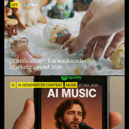
LIFE
7. JUNI 2026
„Cutification“: Ein wachsender
Marketingtrend 2026
KI
KI-GENERIERTER CONTENT
MUSIK
27. DEZ. 2025