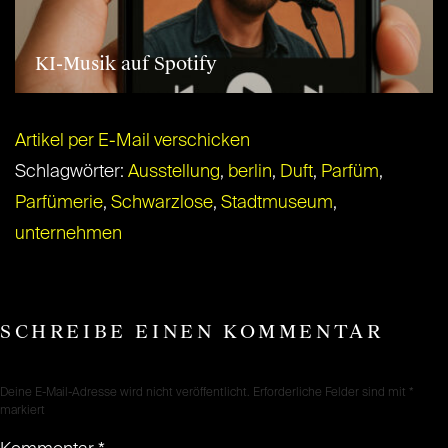
KI-Musik auf Spotify
Artikel per E-Mail verschicken
Schlagwörter:
Ausstellung
,
berlin
,
Duft
,
Parfüm
,
Parfümerie
,
Schwarzlose
,
Stadtmuseum
,
unternehmen
SCHREIBE EINEN KOMMENTAR
Deine E-Mail-Adresse wird nicht veröffentlicht.
Erforderliche Felder sind mit
*
markiert