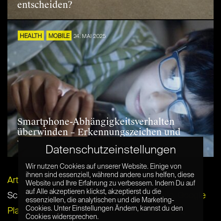
entscheiden?
HEALTH
MOBILE
24. MAI 2025
Smartphone-Abhängigkeitsverhalten
überwinden – Erkennungszeichen und
wirksame Strategien
Datenschutzeinstellungen
Wir nutzen Cookies auf unserer Website. Einige von
ihnen sind essenziell, während andere uns helfen, diese
Artikel per E-Mail verschicken
Website und Ihre Erfahrung zu verbessern. Indem Du auf
auf Alle akzeptieren klickst, akzeptierst du die
Schlagwörter:
apple music
,
Deezer
,
google
,
Google
essenziellen, die analytischen und die Marketing-
Cookies. Unter Einstellungen Ändern, kannst du den
Play Music
,
launch
,
Offline Mixtape
,
Premium
,
Cookies widersprechen.