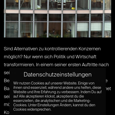
Sind Alternativen zu kontrollierenden Konzernen
möglich? Nur wenn sich Politik und Wirtschaft
transformieren. In einem seiner ersten Auftritte nach
seiner Haftentlassung äußerte sich der wegen
Datenschutzeinstellungen
Beihilfe zu Copyright-Verletzungen verurteilte Pirate
Wir nutzen Cookies auf unserer Website. Einige von
ihnen sind essenziell, während andere uns helfen, diese
Bay Gründer Peter Sunde desillusioniert: Das Internet
Website und Ihre Erfahrung zu verbessern. Indem Du auf
sei zu einer Scheindemokratie verkommen, ohne
auf Alle akzeptieren klickst, akzeptierst du die
essenziellen, die analytischen und die Marketing-
mögliche Beteiligung des Einzelnen: Wenige
Cookies. Unter Einstellungen Ändern, kannst du den
Cookies widersprechen.
Konzerne aus[...] [...]