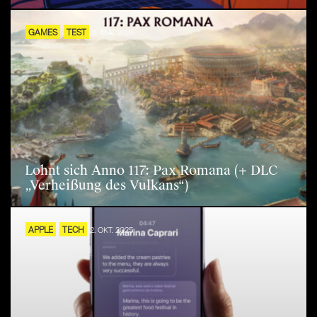
GAMES
TEST
5. MAI 2026
Lohnt sich Anno 117: Pax Romana (+ DLC
„Verheißung des Vulkans“)
APPLE
TECH
2. OKT. 2025