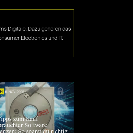
 ums Digitale. Dazu gehören das
nsumer Electronics und IT.
CH
5. NOV. 2025
Tipps zum Kauf
brauchter Software
enzen: So sparst du richtig