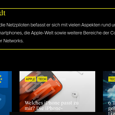
dt
r die Netzpiloten befasst er sich mit vielen Aspekten rund
artphones, die Apple-Welt sowie weitere Bereiche der Co
er Networks.
S
.
APPLE
TECH
20. JULI 2026
TE
Welches iPhone passt zu
6 
mir? Die iPhone-
ge
Kaufberatung
Liz