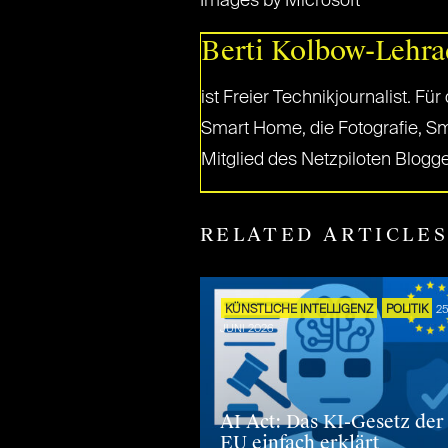
Images by Microsoft
Berti Kolbow-Lehra
ist Freier Technikjournalist. Fü
Smart Home, die Fotografie, Sm
Mitglied des Netzpiloten Blogg
RELATED ARTICLE
KÜNSTLICHE INTELLIGENZ
POLITIK
25
JUNI 2026
AI Act: Das KI-Gesetz der
EU einfach erklärt