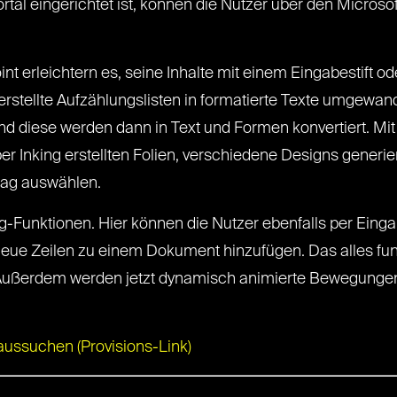
al eingerichtet ist, können die Nutzer über den Microso
t erleichtern es, seine Inhalte mit einem Eingabestift o
 erstellte Aufzählungslisten in formatierte Texte umgewa
und diese werden dann in Text und Formen konvertiert. Mi
 per Inking erstellten Folien, verschiedene Designs generi
lag auswählen.
ng-Funktionen. Hier können die Nutzer ebenfalls per Eing
neue Zeilen zu einem Dokument hinzufügen. Das alles funk
Außerdem werden jetzt dynamisch animierte Bewegungen
aussuchen (Provisions-Link)