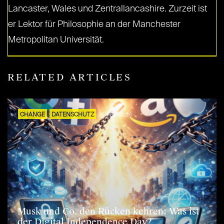
Lancaster, Wales und Zentrallancashire. Zurzeit ist
er Lektor für Philosophie an der Manchester
Metropolitan Universität.
RELATED ARTICLES
CHANGE
DATENSCHUTZ
25. FEB. 2026
Musk und Co. den Rücken kehren: Was ist
der Digital Independence Day?