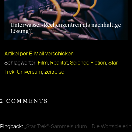
Unterwasser-Rechenzentren als nachhaltige
Lösung?
Artikel per E-Mail verschicken
Schlagwörter:
Film
,
Realität
,
Science Fiction
,
Star
Trek
,
Universum
,
zeitreise
2 COMMENTS
Pingback:
„Star Trek“-Sammelsurium – Die Wortspielerin