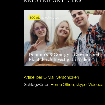
RELATED ARTICLES
SOCIAL
16. MÄRZ 2026
Domino‘s X Gönrgy – Gewinnspiel-
Eklat durch Investigativ-Video
Artikel per E-Mail verschicken
Schlagwörter:
Home Office
,
skype
,
Videocal