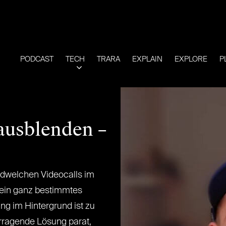
PODCAST
TECH
TRARA
EXPLAIN
EXPLORE
P
ausblenden –
ndwelchen Videocalls im
f ein ganz bestimmtes
g im Hintergrund ist zu
rragende Lösung parat,