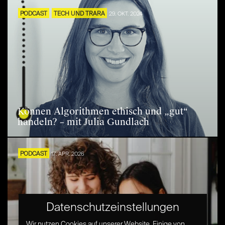
PODCAST
TECH UND TRARA
29. OKT. 2024
Können Algorithmen ethisch und „gut“
handeln? – mit Julia Gundlach
PODCAST
17. APR. 2026
Datenschutzeinstellungen
Wir nutzen Cookies auf unserer Website. Einige von