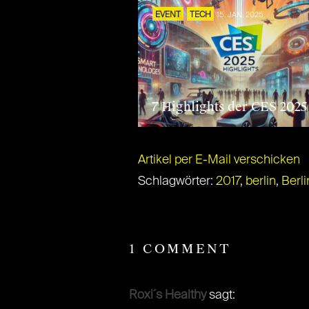
EVENT
TECH
15. JAN. 2025
7 Highlights der CES 2025
Artikel per E-Mail verschicken
Schlagwörter:
2017
,
berlin
,
Berl
1 COMMENT
Roxi´s Healthy
sagt: