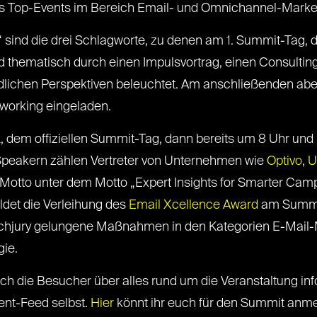
es Top-Events im Bereich Email- und Omnichannel-Marke
“ sind die drei Schlagworte, zu denen am 1. Summit-Tag, 
ird thematisch durch einen Impulsvortrag, einen Consulti
lichen Perspektiven beleuchtet. Am anschließenden abe
working eingeladen.
2, dem offiziellen Summit-Tag, dann bereits um 8 Uhr und 
Speakern zählen Vertreter von Unternehmen wie
Optivo
,
U
m Motto unter dem Motto „Expert Insights for Smarter Cam
ldet die Verleihung des
Email Xcellence Award
am Summit
achjury gelungene Maßnahmen in den Kategorien E-Mail
ie.
ch die Besucher über alles rund um die Veranstaltung in
ent-Feed selbst.
Hier
könnt ihr euch für den Summit anmel