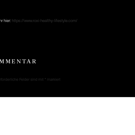
r hier:
https://www.roxi-healthy-lifestyle.com/
OMMENTAR
rforderliche Felder sind mit
*
markiert