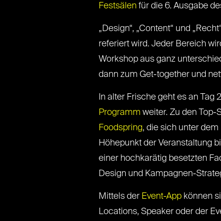
Festsälen
für die 6. Ausgabe d
„Design“, „Content“ und „Recht
referiert wird. Jeder Bereich w
Workshop aus ganz unterschied
dann zum Get-together und net
In alter Frische geht es an Tag 
Programm
weiter. Zu den Top-
Foodspring
, die sich unter de
Höhepunkt der Veranstaltung bi
einer hochkarätig besetzten F
Design und Kampagnen-Strateg
Mittels der
Event-App
können si
Locations, Speaker oder der Ev