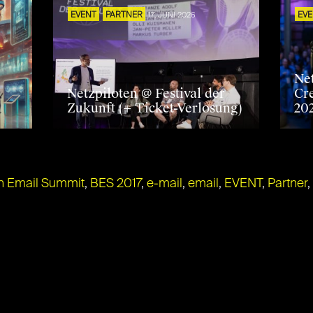
EVENT
PARTNER
17. JUNI 2026
EV
Ne
Netzpiloten @ Festival der
Cr
Zukunft (+ Ticket-Verlosung)
20
in Email Summit
,
BES 2017
,
e-mail
,
email
,
EVENT
,
Partner
,