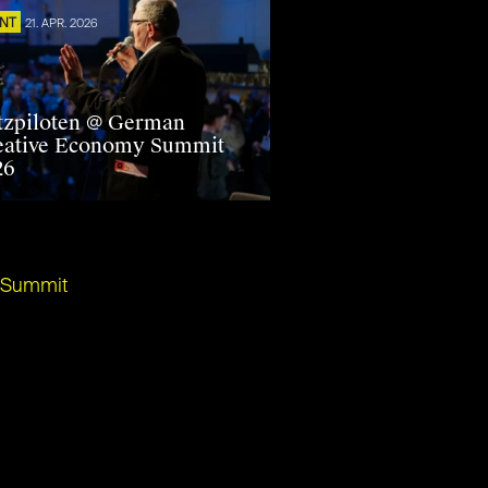
ENT
21. APR. 2026
tzpiloten @ German
eative Economy Summit
26
Summit