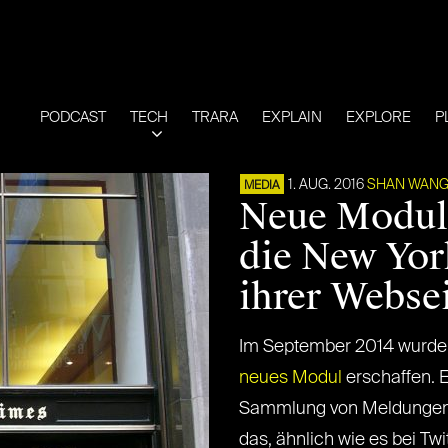
PODCAST
TECH
TRARA
EXPLAIN
EXPLORE
P
1. AUG. 2016
SHAN WAN
MEDIA
Neue Module
die New Yor
ihrer Webse
Im September 2014 wurde 
neues Modul
erschaffen. 
Sammlung von Meldungen a
das, ähnlich wie es bei Tw