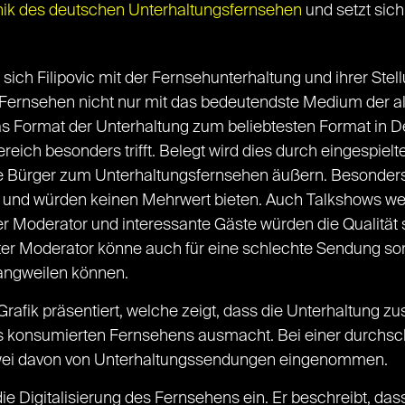
hik des deutschen Unterhaltungsfernsehen
und setzt sich 
ch Filipovic mit der Fernsehunterhaltung und ihrer Stellun
s Fernsehen nicht nur mit das bedeutendste Medium der 
das Format der Unterhaltung zum beliebtesten Format in D
ereich besonders trifft. Belegt wird dies durch eingespiel
he Bürger zum Unterhaltungsfernsehen äußern. Besonde
ellt und würden keinen Mehrwert bieten. Auch Talkshows we
ter Moderator und interessante Gäste würden die Qualitä
hter Moderator könne auch für eine schlechte Sendung so
langweilen können.
Grafik präsentiert, welche zeigt, dass die Unterhaltung 
es konsumierten Fernsehens ausmacht. Bei einer durchsc
wei davon von Unterhaltungssendungen eingenommen.
die Digitalisierung des Fernsehens ein. Er beschreibt, da