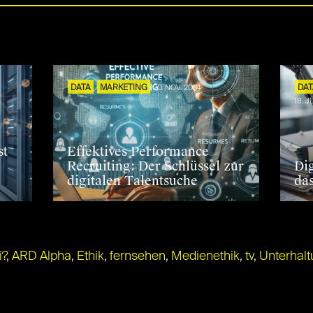
S
DATA
MARKETING
20. NOV. 2024
DA
18. 
st
Effektives Performance
Recruiting: Der Schlüssel zur
Di
digitalen Talentsuche
da
i?
,
ARD Alpha
,
Ethik
,
fernsehen
,
Medienethik
,
tv
,
Unterhalt