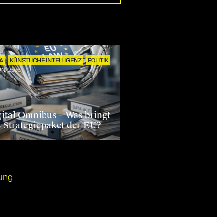
TA
KÜNSTLICHE INTELLIGENZ
POLITIK
JUNI 2026
gital Omnibus – Was bringt
s Strategiepaket der EU?
ung