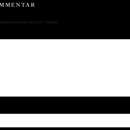
OMMENTAR
rforderliche Felder sind mit
*
markiert