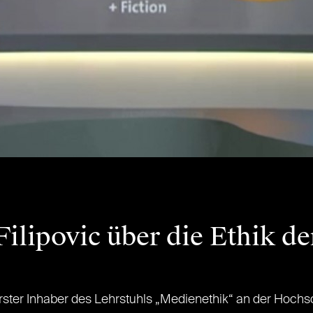
ilipovic über die Ethik de
erster Inhaber des Lehrstuhls „Medienethik“ an der Hochs