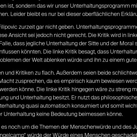
 ist, sondern das wir unser Unterhaltungsprogramm mitt
. Leider bleibt es nur bei dieser oberflächlichen Erklär
t Filipovic zurzeit gar nicht geben. Unterhaltungsprogr
iese Ansicht sei jedoch nicht gerecht. Die Kritik wird in link
 Falle, dass jegliche Unterhaltung der Sitte und der Mora
ussen könnten. Die linke Kritik besagt, dass Unterhalt
Problemen der Welt ablenken würde und ihn zu einem gu
en und Kritiken zu flach. Außerdem seien beide schlichtweg
l Macht zusprechen, da es empirisch kaum bewiesen wer
 werden könne. Die linke Kritik hingegen wäre zu streng 
g und Unterhaltung besitzt. Er nutzt das philosophische 
terhaltung quasi automatisch konsumiert und somit wicht
der Unterhaltung keine Bedeutung beimessen könne.
 es noch um die Themen der Menschenwürde und des Ju
ngelcamp“ würde der Würde eines Menschen geschadet wer