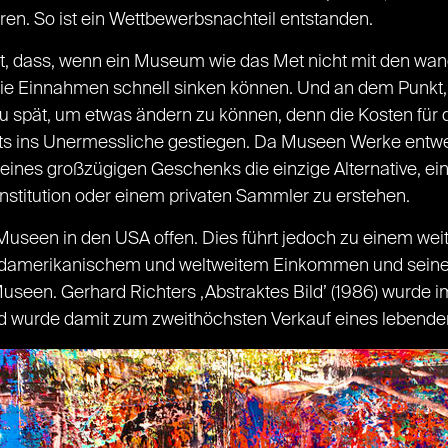
ren. So ist ein Wettbewerbsnachteil entstanden.
 ist, dass, wenn ein Museum wie das Met nicht mit den 
 die Einnahmen schnell sinken können. Und an dem Punkt
s zu spät, um etwas ändern zu können, denn die Kosten für
its ins Unermessliche gestiegen. Da Museen Werke entwe
 eines großzügigen Geschenks die einzige Alternative, 
nstitution oder einem privaten Sammler zu erstehen.
 Museen in den USA offen. Dies führt jedoch zu einem weite
ordamerikanischem und weltweitem Einkommen und seine
useen. Gerhard Richters ‚Abstraktes Bild’ (1986) wurde 
nd wurde damit zum zweithöchsten Verkauf eines lebenden