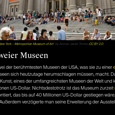
ew York – Metropolitan Museum of Art
“ by Alonso Javier Torres (
CC BY 2.0
)
zweier Museen
ei der berühmtesten Museen der USA, was sie zu einer
e
een sich heutzutage herumschlagen müssen, macht. Das 
Kunst, eines der umfangreichsten Museen der Welt und k
nen US-Dollar. Nichtsdestotrotz ist das Museum zurzeit
ontiert, das bis auf 40 Millionen US-Dollar gestiegen wä
n. Außerdem verzögerte man seine Erweiterung der Ausstel