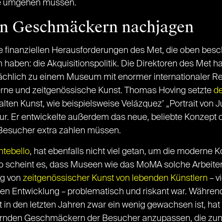
e umgehen müssen.
en Geschmäckern nachjagen
e finanziellen Herausforderungen des Met, die oben bes
haben: die Akquisitionspolitik. Die Direktoren des Met 
ächlich zu einem Museum mit enormer internationaler Re
e und zeitgenössische Kunst. Thomas Hoving setzte
de
lten Kunst, wie beispielsweise Velázquez’ „Portrait von 
. Er entwickelte außerdem das neue, beliebte Konzept d
 Besucher extra zahlen müssen.
ntebello
, hat ebenfalls nicht viel getan, um die moderne
o scheint es, dass Museen wie das MoMA solche Arbeiten b
ng von
zeitgenössischer Kunst von lebenden Künstlern
– v
chen Entwicklung – problematisch und riskant war. Währ
t in den letzten Jahren zwar ein wenig gewachsen ist, 
ndernden Geschmäckern der Besucher anzupassen, die 