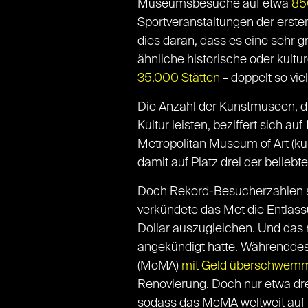
Museumsbesuche auf etwa
850
Sportveranstaltungen der erste
dies daran, dass es eine sehr g
ähnliche historische oder kultu
35.000 Stätten
– doppelt so vie
Die Anzahl der Kunstmuseen, di
Kultur leisten, beziffert sich a
Metropolitan Museum of Art (ku
damit auf Platz drei der belieb
Doch Rekord-Besucherzahlen si
verkündete das Met die Entlas
Dollar auszugleichen. Und das
angekündigt hatte. Währenddes
(MoMA)
mit Geld überschwem
Renovierung. Doch nur etwa dre
sodass das MoMA weltweit auf Pl