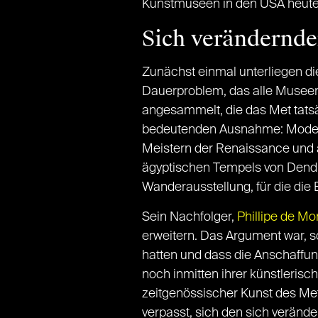
Kunstmuseen in den USA heut
Sich verändernd
Zunächst einmal unterliegen di
Dauerproblem, das alle Museen 
angesammelt, die das Met tats
bedeutenden Ausnahme: Modern
Meistern der Renaissance und a
ägyptischen Tempels von Dendur
Wanderausstellung, für die die
Sein Nachfolger,
Phillipe de Mo
erweitern. Das Argument war, s
hatten und dass die Anschaffu
noch inmitten ihrer künstleris
zeitgenössischer Kunst des Me
verpasst, sich den sich verä