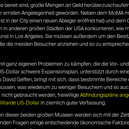
 bereit sind, große Mengen an Geld herüberzuschaufeln, 
ner ernsten Angelegenheit geworden. Neben dem MoMA m
rst in der City einen neuen Ableger eröffnet hat) und 
in anderen großen Städten der USA konkurrieren, wie m
nst in Los Angeles. Sie müssen außerdem um den Besit
die die meisten Besucher anziehen und so zu entsprech
it ganz eigenen Problemen zu kämpfen, die die Vor- und 
 US-Dollar schwere Expansionsplan, unterstützt durch ein
s David Geffen, bringt mit sich, dass bestimmte Bereic
üssen, was wiederum zu weniger Besuchern und so auch
nicht gebraucht werden, freiwillige
Abfindungspläne ang
Milliarde US-Dollar
in ziemlich guter Verfassung.
n dieser beiden großen Museen werden sich mit der Zeit 
den Fragen einige entscheidende ökonomische Faktoren