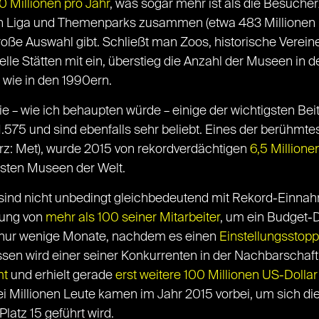
 Millionen pro Jahr
, was sogar mehr ist als die Besuche
n Liga und Themenparks zusammen (etwa 483 Millionen im
roße Auswahl gibt. Schließt man Zoos, historische Verein
relle Stätten mit ein, überstieg die Anzahl der Museen in
l wie in den 1990ern.
e – wie ich behaupten würde – einige der wichtigsten Bei
uf 1.575 und sind ebenfalls sehr beliebt. Eines der berühmt
rz: Met), wurde 2015 von rekordverdächtigen
6,5 Million
testen Museen der Welt.
nd nicht unbedingt gleichbedeutend mit Rekord-Einnah
sung von
mehr als 100 seiner Mitarbeiter
, um ein Budget-D
 nur wenige Monate, nachdem es einen
Einstellungsstopp
sen wird einer seiner Konkurrenten in der Nachbarschaf
mt
und erhielt gerade
erst weitere 100 Millionen US-Dollar
i Millionen Leute kamen im Jahr 2015 vorbei, um sich di
atz 15 geführt wird.