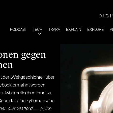
DIG
PODCAST
TECH
TRARA
EXPLAIN
EXPLORE
P
ionen gegen
nen
ut der „Weltgeschichte“ über
cebook ermahnt worden,
er kybernetischen Front zu
 Beer, der eine kybernetische
er ‚olle’ Stafford …… ;-) ich