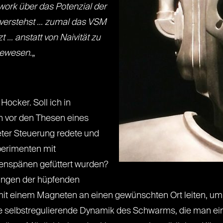
work über das Potenzial der
it verstehst … zumal das VSM
 … anstatt von Naivität zu
gewesen.
„
Hocker. Soll ich in
en vor den Thesen eines
eter Steuerung redete und
perimenten mit
senspänen gefüttert wurden?
ungen der hüpfenden
mit einem Magneten an einen gewünschten Ort leiten, um 
ine selbstregulierende Dynamik des Schwarms, die man e