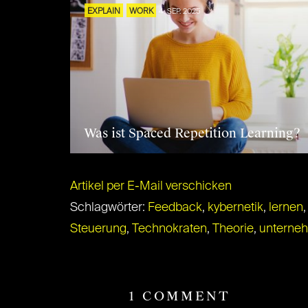
EXPLAIN
WORK
4. SEP. 2025
Was ist Spaced Repetition Learning?
Artikel per E-Mail verschicken
Schlagwörter:
Feedback
,
kybernetik
,
lernen
Steuerung
,
Technokraten
,
Theorie
,
unterne
1 COMMENT