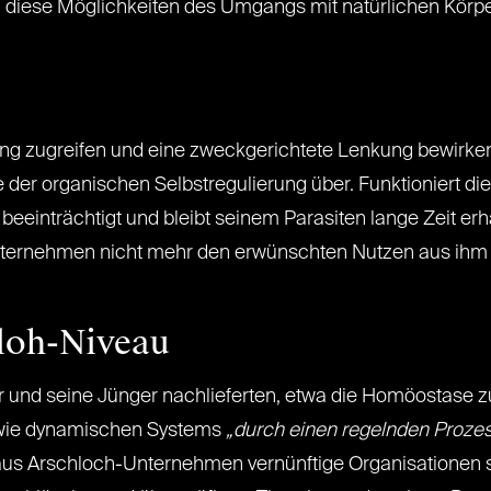
ch diese Möglichkeiten des Umgangs mit natürlichen Kör
ng zugreifen und eine zweckgerichtete Lenkung bewirken
 der organischen Selbstregulierung über. Funktioniert di
inträchtigt und bleibt seinem Parasiten lange Zeit erhal
nternehmen nicht mehr den erwünschten Nutzen aus ihm 
loh-Niveau
r und seine Jünger nachlieferten, etwa die Homöostase z
owie dynamischen Systems
„durch einen regelnden Proze
us Arschloch-Unternehmen vernünftige Organisationen str