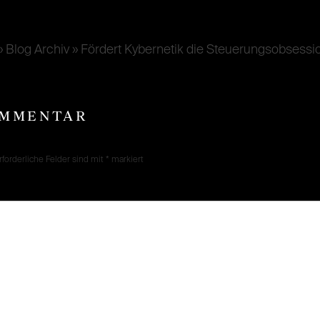
» Blog Archiv » Fördert Kybernetik die Steuerungsobses
OMMENTAR
rforderliche Felder sind mit
*
markiert