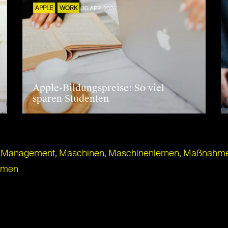
APPLE
WORK
30. APR. 2026
Apple-Bildungspreise: So viel
sparen Studenten
,
Management
,
Maschinen
,
Maschinenlernen
,
Maßnahm
hmen