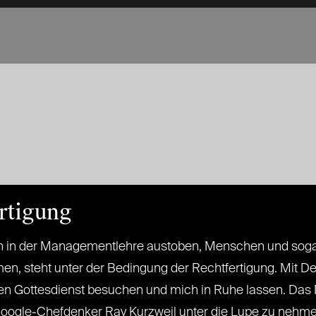
rtigung
ch in der Managementlehre austoben, Menschen und sogar
en, steht unter der Bedingung der Rechtfertigung. Mit De
r den Gottesdienst besuchen und mich in Ruhe lassen. Das 
oogle-Chefdenker Ray Kurzweil unter die Lupe zu nehmen. 