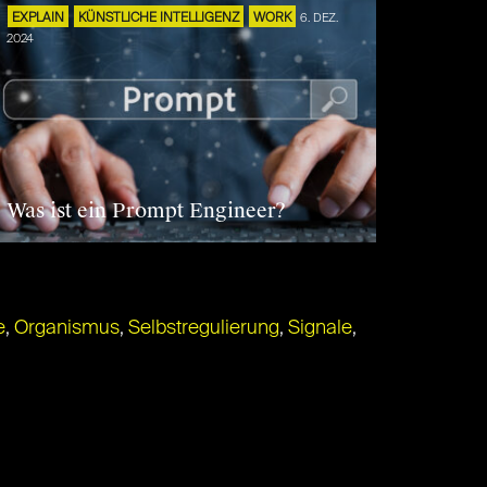
EXPLAIN
KÜNSTLICHE INTELLIGENZ
WORK
6. DEZ.
2024
Was ist ein Prompt Engineer?
e
,
Organismus
,
Selbstregulierung
,
Signale
,