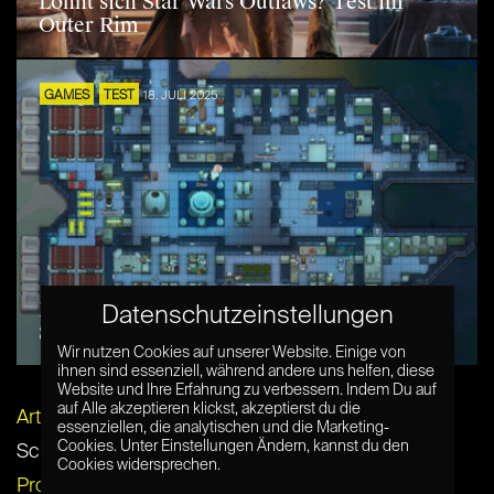
Lohnt sich Star Wars Outlaws? Test im
Outer Rim
GAMES
TEST
18. JULI 2025
Lohnt sich RimWorld mit allen DLCs? –
Datenschutzeinstellungen
Schiffbruch am Rand der Galaxie
Wir nutzen Cookies auf unserer Website. Einige von
ihnen sind essenziell, während andere uns helfen, diese
Website und Ihre Erfahrung zu verbessern. Indem Du auf
auf Alle akzeptieren klickst, akzeptierst du die
Artikel per E-Mail verschicken
essenziellen, die analytischen und die Marketing-
Cookies. Unter Einstellungen Ändern, kannst du den
Schlagwörter:
Honor 10
,
Huawei P20 Huawei P20
Cookies widersprechen.
Pro
,
IPS-LCD
,
kamera
,
Kirin 970
,
Octa-Core