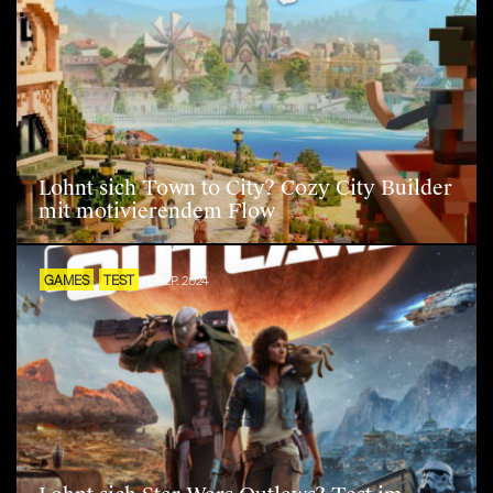
Lohnt sich Town to City? Cozy City Builder
mit motivierendem Flow
GAMES
TEST
6. SEP. 2024