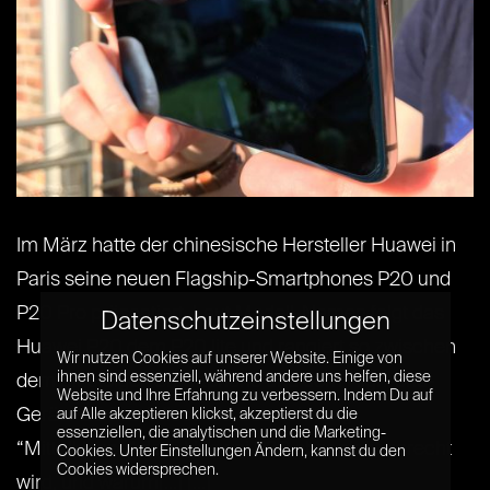
Im März hatte der chinesische Hersteller Huawei in
Paris seine neuen Flagship-Smartphones P20 und
P20 Pro präsentiert. Laut Modell-Namen folgt das
Datenschutzeinstellungen
Huawei P20 dem P20 lite und rangiert so zwischen
Wir nutzen Cookies auf unserer Website. Einige von
ihnen sind essenziell, während andere uns helfen, diese
dem Einsteiger-Smartphone und dem High-end-
Website und Ihre Erfahrung zu verbessern. Indem Du auf
Gerät P20 Pro. Wieso die Bezeichnung
auf Alle akzeptieren klickst, akzeptierst du die
essenziellen, die analytischen und die Marketing-
“Mittelklasse“ dem Huawei P20 aber nicht gerecht
Cookies. Unter Einstellungen Ändern, kannst du den
Cookies widersprechen.
wird, und warum[...] [...]