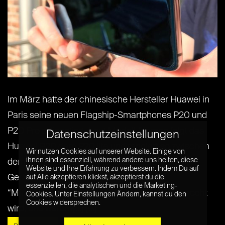
Im März hatte der chinesische Hersteller Huawei in
Paris seine neuen Flagship-Smartphones P20 und
P20 Pro präsentiert. Laut Modell-Namen folgt das
Datenschutzeinstellungen
Huawei P20 dem P20 lite und rangiert so zwischen
Wir nutzen Cookies auf unserer Website. Einige von
ihnen sind essenziell, während andere uns helfen, diese
dem Einsteiger-Smartphone und dem High-end-
Website und Ihre Erfahrung zu verbessern. Indem Du auf
Gerät P20 Pro. Wieso die Bezeichnung
auf Alle akzeptieren klickst, akzeptierst du die
essenziellen, die analytischen und die Marketing-
“Mittelklasse“ dem Huawei P20 aber nicht gerecht
Cookies. Unter Einstellungen Ändern, kannst du den
Cookies widersprechen.
wird, und warum[...] [...]