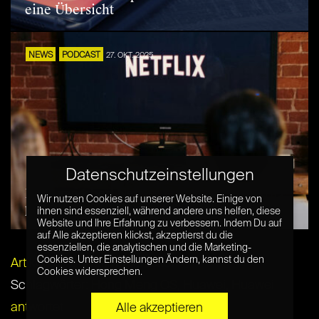
eine Übersicht
NEWS
PODCAST
27. OKT. 2025
Datenschutzeinstellungen
Deal zwischen Netflix und Spotify: Netflix
Wir nutzen Cookies auf unserer Website. Einige von
plant Videopodcasts für 2026
ihnen sind essenziell, während andere uns helfen, diese
Website und Ihre Erfahrung zu verbessern. Indem Du auf
auf Alle akzeptieren klickst, akzeptierst du die
essenziellen, die analytischen und die Marketing-
Cookies. Unter Einstellungen Ändern, kannst du den
Artikel per E-Mail verschicken
Cookies widersprechen.
Schlagwörter:
Hong Meng OS
,
Huawei
,
Huawei
antwortet
Alle akzeptieren