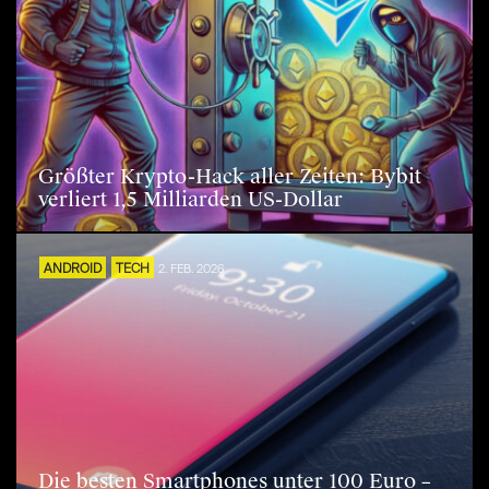
Größter Krypto-Hack aller Zeiten: Bybit
verliert 1,5 Milliarden US-Dollar
ANDROID
TECH
2. FEB. 2026
Die besten Smartphones unter 100 Euro –