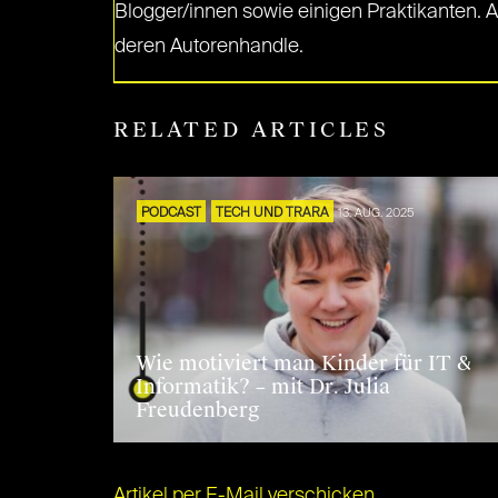
Blogger/innen sowie einigen Praktikanten. 
deren Autorenhandle.
RELATED ARTICLES
PODCAST
TECH UND TRARA
13. AUG. 2025
Wie motiviert man Kinder für IT &
Informatik? – mit Dr. Julia
Freudenberg
Artikel per E-Mail verschicken