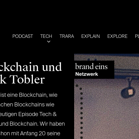
PODCAST
TECH
TRARA
EXPLAIN
EXPLORE
P
ckchain und
ck Tobler
st eine Blockchain, wie
machen Blockchains wie
eutigen Episode Tech &
 und Blockchain. Wir haben
schon mit Anfang 20 seine