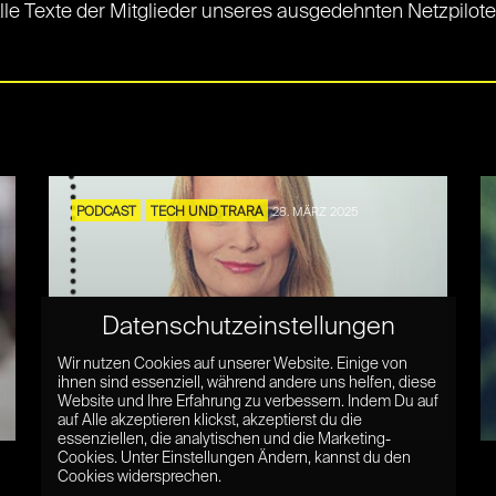
Alle Texte der Mitglieder unseres ausgedehnten Netzpilot
PODCAST
TECH UND TRARA
28. MÄRZ 2025
Datenschutzeinstellungen
Was steckt hinter der
Wir nutzen Cookies auf unserer Website. Einige von
„Tiktokisierung“ von Social Media?
ihnen sind essenziell, während andere uns helfen, diese
Website und Ihre Erfahrung zu verbessern. Indem Du auf
– mit Johanna Rüdiger
auf Alle akzeptieren klickst, akzeptierst du die
essenziellen, die analytischen und die Marketing-
Cookies. Unter Einstellungen Ändern, kannst du den
Cookies widersprechen.