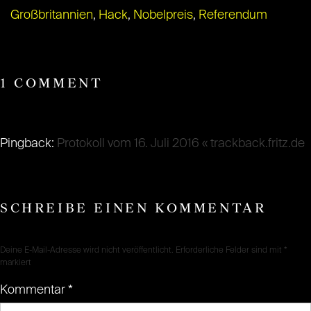
Großbritannien
,
Hack
,
Nobelpreis
,
Referendum
1 COMMENT
Pingback:
Protokoll vom 16. Juli 2016 « trackback.fritz.de
SCHREIBE EINEN KOMMENTAR
Deine E-Mail-Adresse wird nicht veröffentlicht.
Erforderliche Felder sind mit
*
markiert
Kommentar
*