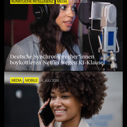
KÜNSTLICHE INTELLIGENZ
MEDIA
17. FEB. 2026
Deutsche Synchronsprecher*innen
boykottieren Netflix wegen KI-Klausel
MEDIA
MOBILE
29. JULI 2026