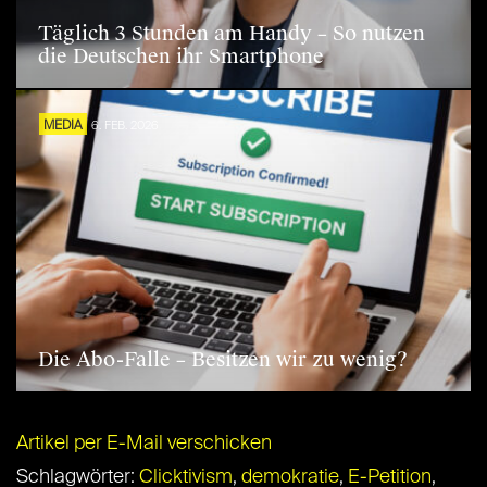
Täglich 3 Stunden am Handy – So nutzen
die Deutschen ihr Smartphone
MEDIA
6. FEB. 2026
Die Abo-Falle – Besitzen wir zu wenig?
Artikel per E-Mail verschicken
Schlagwörter:
Clicktivism
,
demokratie
,
E-Petition
,