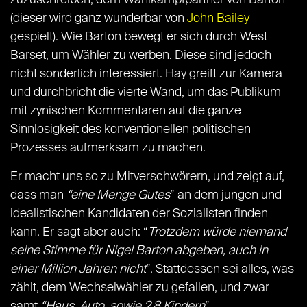
zuzuschreiben, dem Wahlkampfpartner von Barton
(dieser wird ganz wunderbar von
John Bailey
gespielt). Wie Barton bewegt er sich durch West
Barset, um Wähler zu werben. Diese sind jedoch
nicht sonderlich interessiert. Hay greift zur Kamera
und durchbricht die vierte Wand, um das Publikum
mit zynischen Kommentaren auf die ganze
Sinnlosigkeit des konventionellen politischen
Prozesses aufmerksam zu machen.
Er macht uns so zu Mitverschwörern, und zeigt auf,
dass man
“eine Menge Gutes
” an dem jungen und
idealistischen Kandidaten der Sozialisten finden
kann. Er sagt aber auch: “
Trotzdem würde niemand
seine Stimme für Nigel Barton abgeben, auch in
einer Million Jahren nicht
”. Stattdessen sei alles, was
zählt, dem Wechselwähler zu gefallen, und zwar
samt
“Haus, Auto, sowie 2,8 Kindern
”.