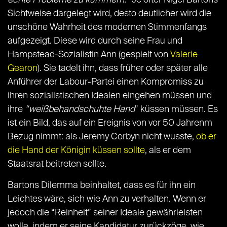
echte Probleme zu kümmern.
” Je öfter Nigel Bartons
Sichtweise dargelegt wird, desto deutlicher wird die
unschöne Wahrheit des modernen Stimmenfangs
aufgezeigt. Diese wird durch seine Frau und
Hampstead-Sozialistin Ann (gespielt von
Valerie
Gearon
). Sie tadelt ihn, dass früher oder später alle
Anführer der Labour-Partei einen Kompromiss zu
ihren sozialistischen Idealen eingehen müssen und
ihre
“weißbehandschuhte Hand
” küssen müssen. Es
ist ein Bild, das auf ein Ereignis von vor 50 Jahrenm
Bezug nimmt: als Jeremy Corbyn nicht wusste,
ob er
die Hand der Königin küssen sollte
, als er dem
Staatsrat beitreten sollte.
Bartons Dilemma beinhaltet, dass es für ihn ein
Leichtes wäre, sich wie Ann zu verhalten. Wenn er
jedoch die “Reinheit” seiner Ideale gewährleisten
wolle, indem er seine Kandidatur zurückzöge, wie