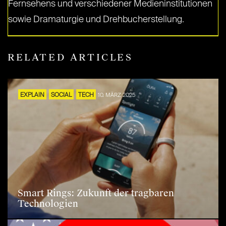
Fernsehens und verschiedener Medieninstitutionen
sowie Dramaturgie und Drehbucherstellung.
RELATED ARTICLES
EXPLAIN
SOCIAL
TECH
10. MÄRZ 2025
Smart Rings: Zukunft der tragbaren
Technologien