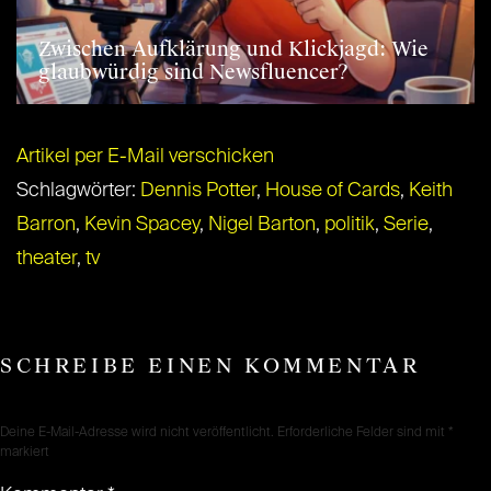
Zwischen Aufklärung und Klickjagd: Wie
glaubwürdig sind Newsfluencer?
Artikel per E-Mail verschicken
Schlagwörter:
Dennis Potter
,
House of Cards
,
Keith
Barron
,
Kevin Spacey
,
Nigel Barton
,
politik
,
Serie
,
theater
,
tv
SCHREIBE EINEN KOMMENTAR
Deine E-Mail-Adresse wird nicht veröffentlicht.
Erforderliche Felder sind mit
*
markiert