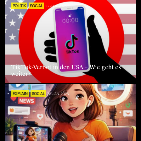
POLITIK
SOCIAL
16. JAN. 2025
TikTok-Verbot in den USA – Wie geht es
weiter?
EXPLAIN
SOCIAL
30. JAN. 2026