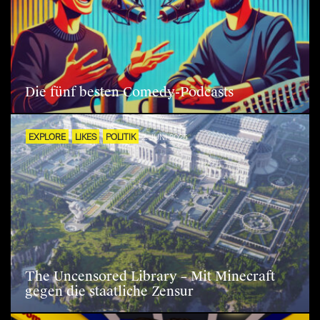
Die fünf besten Comedy-Podcasts
EXPLORE
LIKES
POLITIK
2. JUNI 2025
The Uncensored Library – Mit Minecraft
gegen die staatliche Zensur