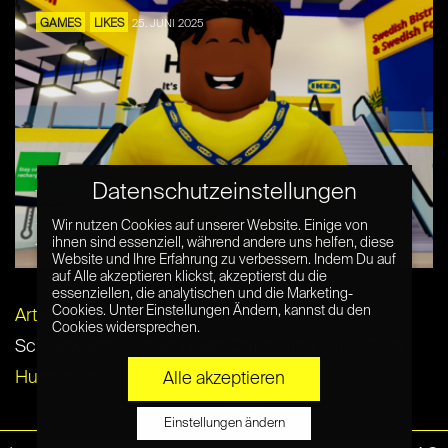
GAMES
LIKES
25. JUNI 2025
Datenschutzeinstellungen
Virtuelle Mitarbeiter bei IKEA in Roblox –
Ein innovativer Schritt in die digitale
Wir nutzen Cookies auf unserer Website. Einige von
Arbeitswelt
ihnen sind essenziell, während andere uns helfen, diese
Website und Ihre Erfahrung zu verbessern. Indem Du auf
auf Alle akzeptieren klickst, akzeptierst du die
essenziellen, die analytischen und die Marketing-
Cookies. Unter Einstellungen Ändern, kannst du den
Artikel per E-Mail verschicken
Cookies widersprechen.
Schlagwörter:
Active Noise Cancelling
,
Auto
,
Ford
,
Hundehütte
,
Schall
,
Silvester
Alle akzeptieren
Einstellungen ändern