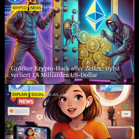
KRYPTO
NEWS
25. FEB. 2025
Größter Krypto-Hack aller Zeiten: Bybit
verliert 1,5 Milliarden US-Dollar
EXPLAIN
SOCIAL
30. JAN. 2026